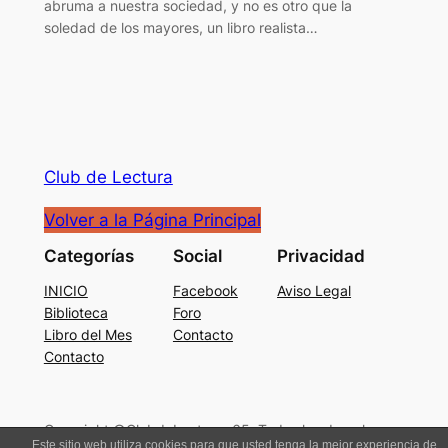
abruma a nuestra sociedad, y no es otro que la
soledad de los mayores, un libro realista…
Club de Lectura
Volver a la Página Principal
Categorías
Social
Privacidad
INICIO
Facebook
Aviso Legal
Biblioteca
Foro
Libro del Mes
Contacto
Contacto
Copyright ©ClubdeLectura+65. Todos los derechos
Este sitio web utiliza cookies para que usted tenga la mejor experiencia de